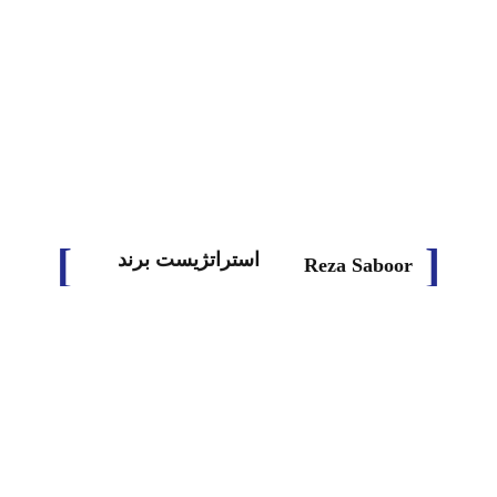
پروژه‌های تجاری با طراحی گرافیک: از کارت ویزیت
تا بسته بندی
طراح هویت برند
1. کارت ویزیت هویت بصری شما: کارت ویزیت به عنوان یک پایگاه
بنیادین در ارتباطات تجاری و برقراری ارتباط با...
استراتژیست برند
Reza Saboor
ادامه مطلب
طراح هویت بصری
بدون دیدگاه
0 لایک
Rezasaboor
دسامبر 2, 2023