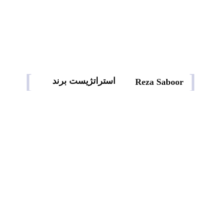
طراح هویت برند
استراتژیست برند
Reza Saboor
طراح هویت بصری
اینستاگرام
من